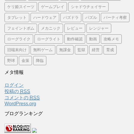
ケリ姫スイーツ
ゲームプレイ
シャドウチェイサー
タブレット
ハードウェア
パズドラ
パズル
パーティ考察
フェイントボム
メカニック
レビュー
レンジャー
ローグライク
ローグライト
動作確認
動画
攻略メモ
旧端末向け
無料ゲーム
無課金
監獄
経営
育成
野球
金策
降臨
メタ情報
ログイン
投稿の
RSS
コメントの
RSS
WordPress.org
ブログランキング