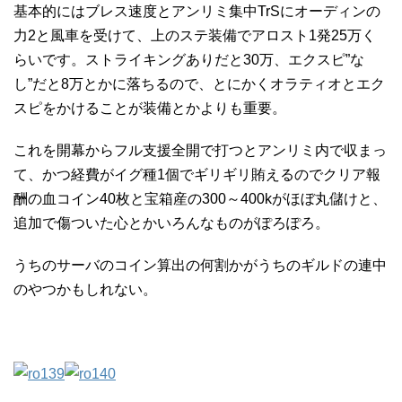
基本的にはブレス速度とアンリミ集中TrSにオーディンの
力2と風車を受けて、上のステ装備でアロスト1発25万く
らいです。ストライキングありだと30万、エクスピ”な
し”だと8万とかに落ちるので、とにかくオラティオとエク
スピをかけることが装備とかよりも重要。
これを開幕からフル支援全開で打つとアンリミ内で収まっ
て、かつ経費がイグ種1個でギリギリ賄えるのでクリア報
酬の血コイン40枚と宝箱産の300～400kがほぼ丸儲けと、
追加で傷ついた心とかいろんなものがぽろぽろ。
うちのサーバのコイン算出の何割かがうちのギルドの連中
のやつかもしれない。