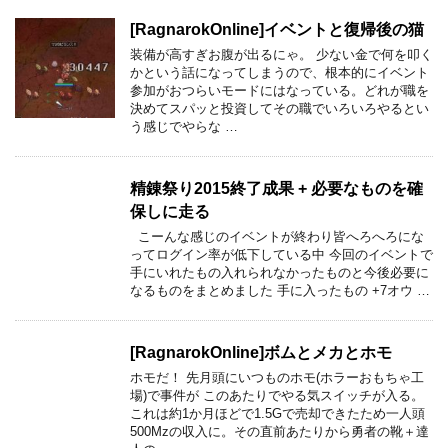
[RagnarokOnline]イベントと復帰後の猫
装備が高すぎお腹が出るにゃ。 少ない金で何を叩く
かという話になってしまうので、根本的にイベント
参加がおつらいモードにはなっている。どれが職を
決めてスパッと投資してその職でいろいろやるとい
う感じでやらな …
精錬祭り2015終了成果 + 必要なものを確
保しに走る
こーんな感じのイベントが終わり皆へろへろにな
ってログイン率が低下している中 今回のイベントで
手にいれたもの入れられなかったものと今後必要に
なるものをまとめました 手に入ったもの +7オウ …
[RagnarokOnline]ボムとメカとホモ
ホモだ！ 先月頭にいつものホモ(ホラーおもちゃ工
場)で事件が このあたりでやる気スイッチが入る。
これは約1か月ほどで1.5Gで売却できたため一人頭
500Mzの収入に。その直前あたりから勇者の靴＋達