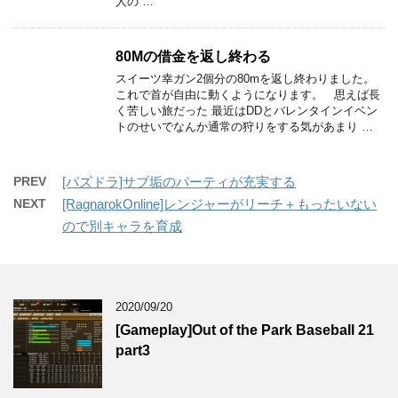
人の …
80Mの借金を返し終わる
スイーツ幸ガン2個分の80mを返し終わりました。
これで首が自由に動くようになります。 思えば長
く苦しい旅だった 最近はDDとバレンタインイベン
トのせいでなんか通常の狩りをする気があまり …
PREV
[パズドラ]サブ垢のパーティが充実する
NEXT
[RagnarokOnline]レンジャーがリーチ＋もったいない
ので別キャラを育成
2020/09/20
[Gameplay]Out of the Park Baseball 21
part3