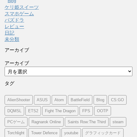
Blog
ケリ姫スイーツ
スマホゲーム
パズドラ
レビュー
日記
未分類
アーカイブ
アーカイブ
タグ
AlienShooter
ASUS
Atom
BattleField
Blog
CS:GO
DQMSL
ETS2
Fight The Dragon
FPS
OOTP
PCゲーム
Ragnarok Online
Saints Row:The Third
steam
Torchlight
Tower Defence
youtube
グラフィックカード