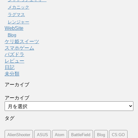
メカニック
ラグマス
レンジャー
WebSite
Blog
ケリ姫スイーツ
スマホゲーム
パズドラ
レビュー
日記
未分類
アーカイブ
アーカイブ
タグ
AlienShooter
ASUS
Atom
BattleField
Blog
CS:GO