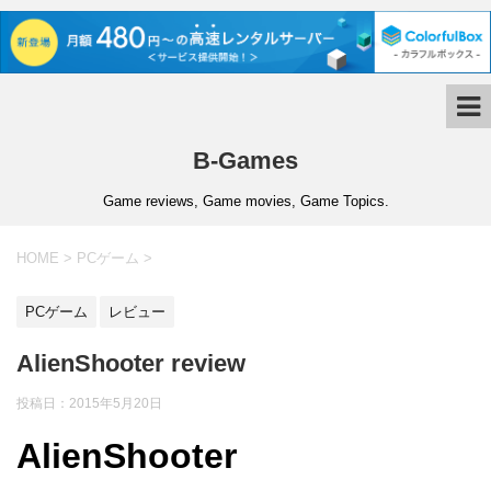
B-Games
Game reviews, Game movies, Game Topics.
HOME
>
PCゲーム
>
PCゲーム
レビュー
AlienShooter review
投稿日：
2015年5月20日
AlienShooter