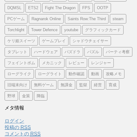
DQMSL
ETS2
Fight The Dragon
FPS
OOTP
PCゲーム
Ragnarok Online
Saints Row:The Third
steam
Torchlight
Tower Defence
youtube
グラフィックカード
ケリ姫スイーツ
ゲームプレイ
シャドウチェイサー
タブレット
ハードウェア
パズドラ
パズル
パーティ考察
フェイントボム
メカニック
レビュー
レンジャー
ローグライク
ローグライト
動作確認
動画
攻略メモ
旧端末向け
無料ゲーム
無課金
監獄
経営
育成
野球
金策
降臨
メタ情報
ログイン
投稿の
RSS
コメントの
RSS