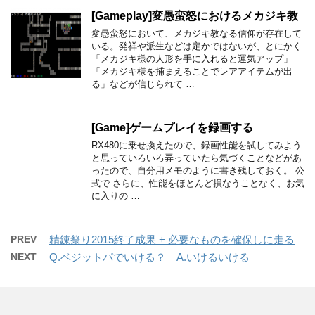
[Gameplay]変愚蛮怒におけるメカジキ教
変愚蛮怒において、メカジキ教なる信仰が存在して
いる。発祥や派生などは定かではないが、とにかく
「メカジキ様の人形を手に入れると運気アップ」
「メカジキ様を捕まえることでレアアイテムが出
る」などが信じられて …
[Game]ゲームプレイを録画する
RX480に乗せ換えたので、録画性能を試してみよう
と思っていろいろ弄っていたら気づくことなどがあ
ったので、自分用メモのように書き残しておく。 公
式で さらに、性能をほとんど損なうことなく、お気
に入りの …
PREV
精錬祭り2015終了成果 + 必要なものを確保しに走る
NEXT
Q.ベジットパでいける？ A.いけるいける