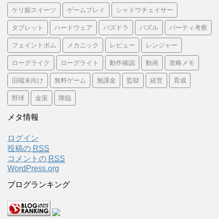
ケリ姫スイーツ
ゲームプレイ
シャドウチェイサー
タブレット
ハードウェア
パズドラ
パズル
パーティ考察
フェイントボム
メカニック
レビュー
レンジャー
ローグライク
ローグライト
動作確認
動画
攻略メモ
旧端末向け
無料ゲーム
無課金
監獄
経営
育成
野球
金策
降臨
メタ情報
ログイン
投稿の
RSS
コメントの
RSS
WordPress.org
ブログランキング