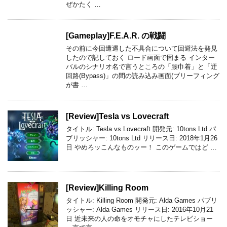
ぜかたく …
[Gameplay]F.E.A.R. の戦闘
その前に今回遭遇した不具合について回避法を発見
したので記しておく ロード画面で固まる インター
バルのシナリオ名で言うところの「腰巾着」と「迂
回路(Bypass)」の間の読み込み画面(ブリーフィング
が書 …
[Review]Tesla vs Lovecraft
タイトル: Tesla vs Lovecraft 開発元: 10tons Ltd パ
ブリッシャー: 10tons Ltd リリース日: 2018年1月26
日 やめろッこんなものッー！ このゲームではど …
[Review]Killing Room
タイトル: Killing Room 開発元: Alda Games パブリ
ッシャー: Alda Games リリース日: 2016年10月21
日 近未来の人の命をオモチャにしたテレビショー