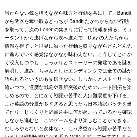
当たらない銃を構えながら味方と行動を共にして、Bandit
から武器を奪い取るどっちが Bandit だかわからない行動
を取って、次の Loner の集まりに行って情報を得る。ミュ
ータントから逃げながら次へ進んで、Duty の人たちから
情報を得て…と世界に沿った行動を取りながらどんどん先
に進んでいく感覚はなかなか味わえない。こうしてとにか
く没入しつつも、しっかりとストーリーの発端である謎を
解明し、進み、ちゃんとしたエンディングでは全ての謎が
語られるというのも見逃せない。しっかりとストーリーを
追いつつ、適度な戦闘や難所突破のためのルート開拓を楽
しめるので、とにかく戦闘が苦手な人は難易度を下げる。
また英語の分量が多すぎると思ったら日本語訳パッチを当
てたり、じっくりと辞書片手に何が起こっているかを確認
しながら進むと、このゲームをより楽しむことができる。
むしろやらないと勿体ない。もう序盤から戦闘が苦手だと
いう人は戦闘が楽になる系の MOD を探して当ててしまっ