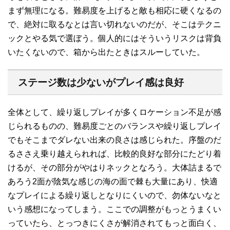
まず無理になる。難易度を上げると敵も相応に硬くなるの
で、絶対に取るなとは言い切れないのだが、そこはテクニ
ックとやる気で選ぼう。個人的にはそういうリスクは背負
いたくないので、箱から出たときはスルーしていた。
ステージ数は少ないがプレイ感は良好
全体として、繰り返しプレイが多くロケーション不足が感
じられるものの、難易度ごとのバランスや繰り返しプレイ
でもそこまでダレない出来の良さは感じられた。序盤のだ
るささえ乗り越えられれば、比較的良好な部分にたどり着
けるが、その部分がやはりネックとなろう。大体詰まるで
あろう2面が陰気な感じの海の面で棘も大量にあり、快適
なプレイによる繰り返しとなりにくいので、勿体ないなと
いう感想になってしまう。ここでの調整がもっとうまくい
っていたら、とっつきにくさが解消されてもっと面白く、