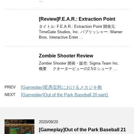
…
[Review]F.E.A.R.: Extraction Point
タイトル: F.E.A.R.: Extraction Point 開発元:
TimeGate Studios, Inc. パブリッシャー: Warner
Bros. Interactive Enter …
Zombie Shooter Review
Zombie Shooter 開発・販売: Sigma Team Inc.
概要 クオータービューの2.5Ｄシューテ …
PREV
[Gameplay]変愚蛮怒におけるメカジキ教
NEXT
[Gameplay]Out of the Park Baseball 20 part1
2020/09/20
[Gameplay]Out of the Park Baseball 21