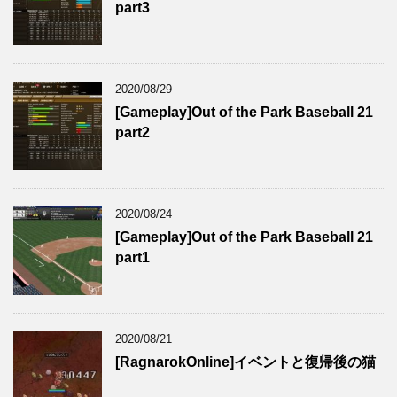
part3
2020/08/29
[Gameplay]Out of the Park Baseball 21
part2
2020/08/24
[Gameplay]Out of the Park Baseball 21
part1
2020/08/21
[RagnarokOnline]イベントと復帰後の猫