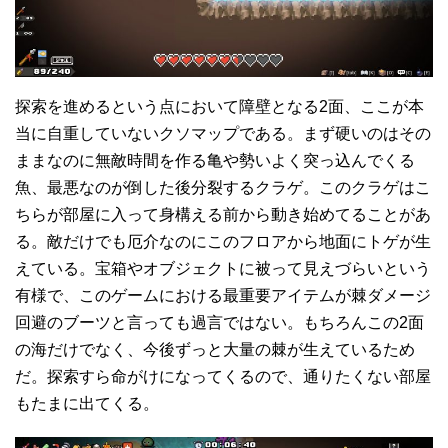
探索を進めるという点において障壁となる2面、ここが本
当に自重していないクソマップである。まず硬いのはその
ままなのに無敵時間を作る亀や勢いよく突っ込んでくる
魚、最悪なのが倒した後分裂するクラゲ。このクラゲはこ
ちらが部屋に入って身構える前から動き始めてることがあ
る。敵だけでも厄介なのにこのフロアから地面にトゲが生
えている。宝箱やオブジェクトに被って見えづらいという
有様で、このゲームにおける最重要アイテムが棘ダメージ
回避のブーツと言っても過言ではない。もちろんこの2面
の海だけでなく、今後ずっと大量の棘が生えているため
だ。探索すら命がけになってくるので、通りたくない部屋
もたまに出てくる。