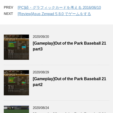
PREV
[PC]続・グラフィックカードを考える 2016/06/10
NEXT
[Review]Asus Zenpad S 8.0 でゲームをする
2020/09/20
[Gameplay]Out of the Park Baseball 21
part3
2020/08/29
[Gameplay]Out of the Park Baseball 21
part2
2020/08/24