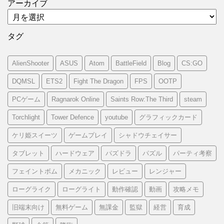
アーカイブ
タグ
AlienShooter
ASUS
Atom
BattleField
Blog
CS:GO
DQMSL
ETS2
Fight The Dragon
FPS
OOTP
PCゲーム
Ragnarok Online
Saints Row:The Third
steam
Torchlight
Tower Defence
youtube
グラフィックカード
ケリ姫スイーツ
ゲームプレイ
シャドウチェイサー
タブレット
ハードウェア
パズドラ
パズル
パーティ考察
フェイントボム
メカニック
レビュー
レンジャー
ローグライク
ローグライト
動作確認
動画
攻略メモ
旧端末向け
無料ゲーム
無課金
監獄
経営
育成