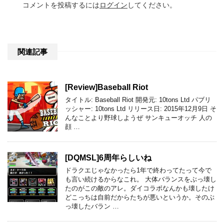
コメントを投稿するには
ログイン
してください。
関連記事
[Review]Baseball Riot
タイトル: Baseball Riot 開発元: 10tons Ltd パブリ
ッシャー: 10tons Ltd リリース日: 2015年12月9日 そ
んなことより野球しようぜ サンキューオッチ 人の
顔 …
[DQMSL]6周年らしいね
ドラクエじゃなかったら1年で終わってたって今で
も言い続けるからなこれ。 大体バランスをぶっ壊し
たのがこの敵のアレ。ダイコラボなんかも壊したけ
どこっちは自前だからたちが悪いというか。そのぶ
っ壊したバラン …